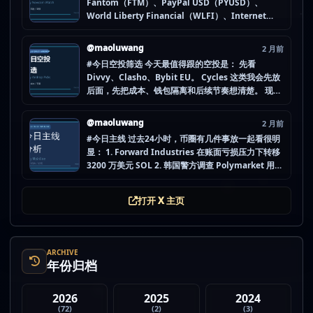
Fantom（FTM）、PayPal USD（PYUSD）、
World Liberty Financial（WLFI）、Internet
Computer (IOU)（ICP） 不是因为它们一定最猛，
而是更像“热度是不是在回流”的样本。 这种时候最怕
@maoluwang
2 月前
把...
#今日空投筛选 今天最值得跟的空投是： 先看
Divvy、Clasho、Bybit EU。 Cycles 这类我会先放
后面，先把成本、钱包隔离和后续节奏想清楚。 现在
做空投最怕的不是没项目，而是一下全开，最后一条
都没做扎实。 mao.lu/today-airdrop-selecti… #空
@maoluwang
2 月前
投项目 #...
#今日主线 过去24小时，币圈有几件事放一起看很明
显： 1. Forward Industries 在账面亏损压力下转移
3200 万美元 SOL 2. 韩国警方调查 Polymarket 用户
非法赌博行为 3. 加密亿万富翁继续资助支持加密货币
的政治力量 4. Strategy 的杠杆比特币模型迎...
打开 X 主页
ARCHIVE
年份归档
2026
2025
2024
(72)
(2)
(3)