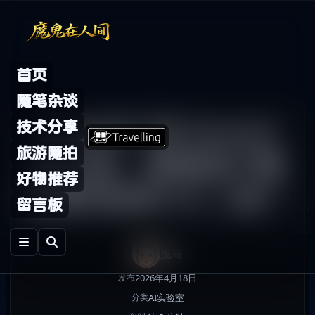
Skip to content
首页
随笔杂谈
ChatGPT 和 Gemini
技术分享
旅游随拍
怎么选：普通用户最
好物推荐
容易纠结的 AI 二选一
留言板
鬼哥
2026年4月18日
发布
AI实验室
分类